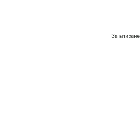
За влизане
което се 