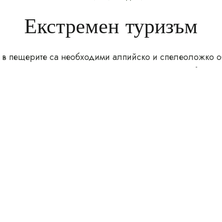
Екстремен туризъм
 в пещерите са необходими алпийско и спелеоложко 
подсигурява от опитните водачи от
пещерен клуб „Сил
Триград
.