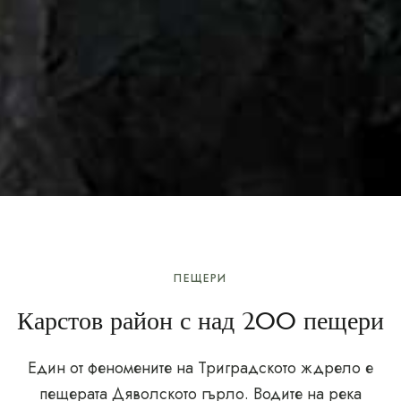
ПЕЩЕРИ
Карстов район с над 200 пещери
Един от феномените на Триградското ждрело е
пещерата Дяволското гърло. Водите на река