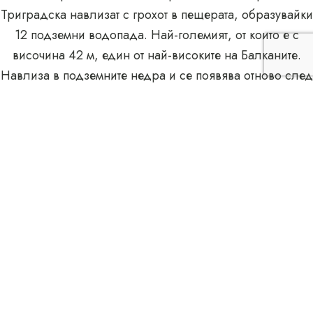
Триградска навлизат с грохот в пещерата, образувайки
12 подземни водопада. Най-големият, от които е с
височина 42 м, един от най-високите на Балканите.
Навлиза в подземните недра и се появява отново след
530 м, а оцветена вода, след близо 2,30 часа, като
буен карстов извор. За пещера Дяволското гърло се
разказват много легенди, но едно е сигурно, нищо
което попадне в подземния лабиринт не излиза оттам.
Ягодинската пещера е сложна комбинация от
лабиринти и свързващи ги проходи с обща дължина
10.5км., от които 1,250км. са благоустроени за
посетители. Състои се от три нива и три входа. Два от
входовете са изкуствено прокопани тунели (вход и
изход). Третият вход е естествен и именно от него
започват първоначалните проучвания през 1963 г. В