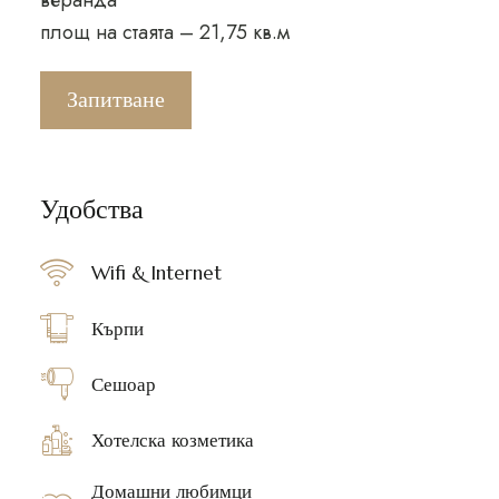
веранда
площ на стаята – 21,75 кв.м
Запитване
Удобства
Wifi & Internet
Кърпи
Сешоар
Хотелска козметика
Домашни любимци