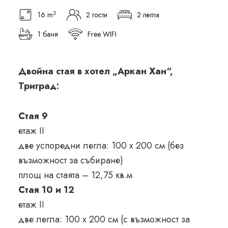
2
16 m
2 гости
2 легла
1 баня
Free WIFI
Двойна стая в хотел „Аркан Хан“,
Триград:
Стая 9
етаж II
две успоредни легла: 100 х 200 см (без
възможност за събиране)
площ на стаята – 12,75 кв.м
Стая 10 и 12
етаж II
две легла: 100 х 200 см (с възможност за