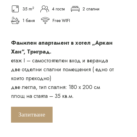
2
35 m
4 гости
2 спални
1 баня
Free WIFI
Фамилен апартамент в хотел „Аркан
Хан“, Триград.
етаж I – самостоятелен вход и веранда
две отделни спални помещения ( едно от
които преходно)
две легла, тип спалня: 180 х 200 см
площ на стаята – 35 кв.м.
Запитване